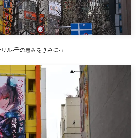
リル-千の恵みをきみに-」