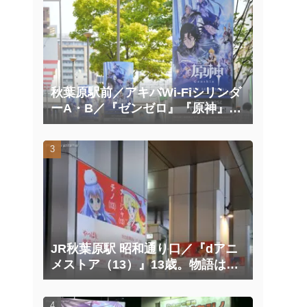
秋葉原駅前／アキバWi-Fiシリンダ
ーA・B／『ゼンゼロ』『原神』広
告掲載
JR秋葉原駅 昭和通り口／『dアニ
メストア（13）』13歳。物語はこ
こから、面白くなる。広告
（2025/10/20掲載開始）