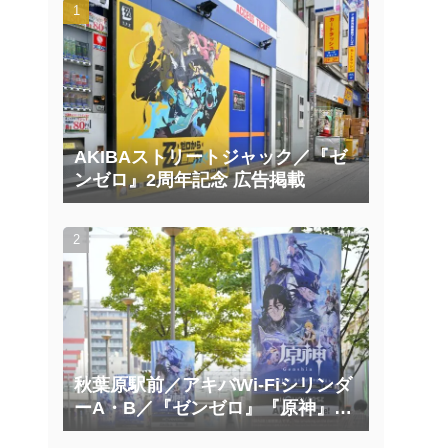
AKIBAストリートジャック／『ゼ
ンゼロ』2周年記念 広告掲載
秋葉原駅前／アキバWi-Fiシリンダ
ーA・B／『ゼンゼロ』『原神』広
告掲載