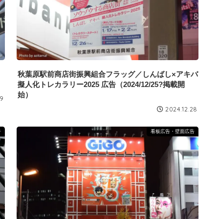
秋葉原駅前商店街振興組合フラッグ／しんばし×アキバ
擬人化トレカラリー2025 広告（2024/12/25?掲載開
始）
29
2024.12.28
告
看板広告・壁面広告