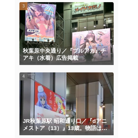
秋葉原中央通り／『ブルアカ』チ
アキ（水着）広告掲載
JR秋葉原駅 昭和通り口／『dアニ
メストア（13）』13歳。物語はこ
こから、面白くなる。広告