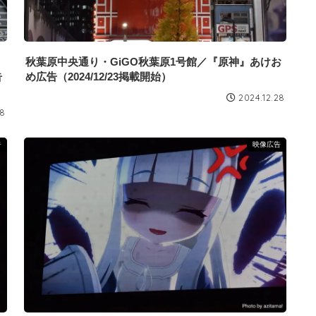
秋葉原中央通り・GiGO秋葉原1号館／『原神』あけお
告
め広告（2024/12/23掲載開始）
2024.12.28
28
告
映像広告