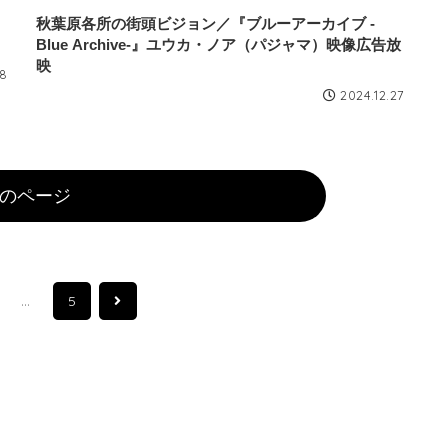
秋葉原各所の街頭ビジョン／『ブルーアーカイブ -
Blue Archive-』ユウカ・ノア（パジャマ）映像広告放
映
28
2024.12.27
のページ
…
次
5
へ