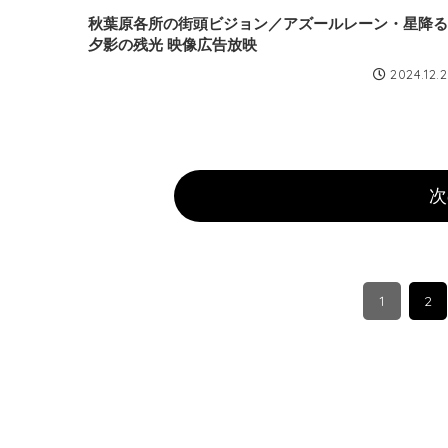
秋葉原各所の街頭ビジョン／アズールレーン・星降る
夕影の残光 映像広告放映
2024.12.
次
1
2