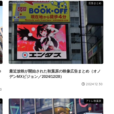
告
広告まとめ
ゆ
最近放映が開始された秋葉原の映像広告まとめ（オノ
デンMXビジョン／2024/12/28）
2024.12.30
30
め
アトレ秋葉原