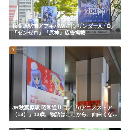
秋葉原駅前／アキバWi-FiシリンダーA・B／
『ゼンゼロ』『原神』広告掲載
JR秋葉原駅 昭和通り口／『dアニメストア
（13）』13歳。物語はここから、面白くな
る。広告（2025/10/20掲載開始）