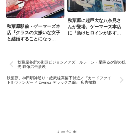
秋葉原に超巨大な八奈見さ
秋葉原駅前・ゲーマーズ本
んが登場。ゲーマーズ本店
店『クラスの大嫌いな女子
に『負けヒロインが多すぎ
と結婚することになっ
る！』広告が掲載
た。』BD広告（2025/2/14掲
載開始）
秋葉原各所の街頭ビジョン／アズールレーン・星降る夕影の残
光 映像広告放映
秋葉原、神田明神通り・総武線高架下付近／『カードファイ
ト!! ヴァンガード Divinez デラックス編』 広告掲載
人気記事