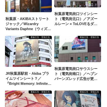
秋葉原電気街口ツインシー
秋葉原・AKIBAストリート
ト（電気街北口）／アズー
ジャック／Wizardry
ルレーン × ToLOVEるダー
Variants Daphne（ウィズダ
クネス 広告（11/20掲載開
フネ）「奈落に立ち向か
始）
看板広告・壁面広告
看板広告・壁面広告
う、冒険者を集めよ――」
広告掲載
秋葉原電気街口サウスシー
JR秋葉原駅前・Akiba プラ
ト（電気街南口）／ヘブン
イムツインシート？／
バーンズレッド広告が更新
『Bright Memory: Infinite』
（11/22掲載開始）
広告掲載
看板広告・壁面広告
看板広告・壁面広告