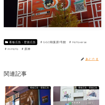
看板広告・壁面広告
GiGO秋葉原1号館
HoYoverse
miHoYo
原神
あじたま
関連記事
看板広告・壁面広告
看板広告・壁面広告