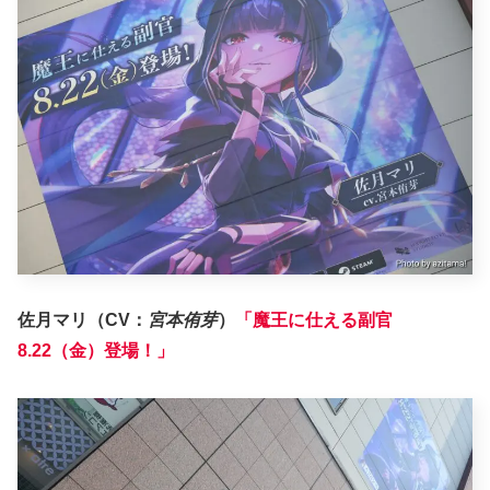
佐月マリ（CV：
宮本侑芽
）
「魔王に仕える副官
8.22（金）登場！」