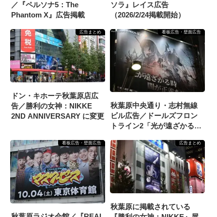
／『ペルソナ5：The
ソラ』レイス広告
Phantom X』広告掲載
（2026/2/24掲載開始）
広告まとめ
看板広告・壁面広告
ドン・キホーテ秋葉原店広
秋葉原中央通り・志村無線
告／勝利の女神：NIKKE
ビル広告／ドールズフロン
2ND ANNIVERSARY に変更
トライン2「光が遠ざかる時
闇が正義を覆う」
看板広告・壁面広告
広告まとめ
（2025/3/20掲載開始）
秋葉原に掲載されている
秋葉原ラジオ会館／『REAL
『勝利の女神：NIKKE』屋