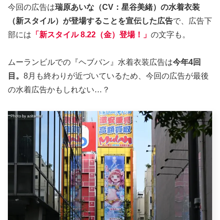
今回の広告は
瑞原あいな（CV：星谷美緒）の水着衣装
（新スタイル）が登場することを宣伝した広告
で、広告下
部には
「新スタイル 8.22（金）登場！」
の文字も。
ムーランビルでの『ヘブバン』水着衣装広告は
今年4回
目。
8月も終わりが近づいているため、今回の広告が最後
の水着広告かもしれない…？