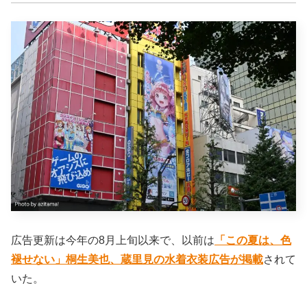
広告更新は今年の8月上旬以来で、以前は
「この夏は、色
褪せない」桐生美也、蔵里見の水着衣装広告が掲載
されて
いた。