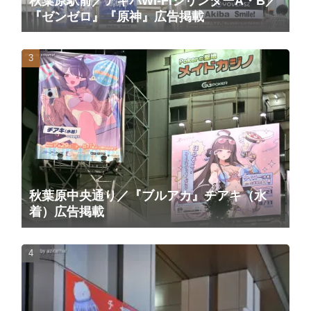
秋葉原駅前／アキバWi-FiシリンダーA・B／
『ゼンゼロ』『原神』広告掲載
秋葉原中央通り／『ブルアカ』チアキ（水
着）広告掲載