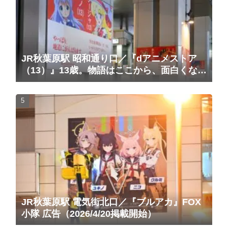
JR秋葉原駅 昭和通り口／『dアニメストア
（13）』13歳。物語はここから、面白くな
る。広告（2025/10/20掲載開始）
JR秋葉原駅 電気街北口／『ブルアカ』FOX
小隊 広告（2026/4/20掲載開始）