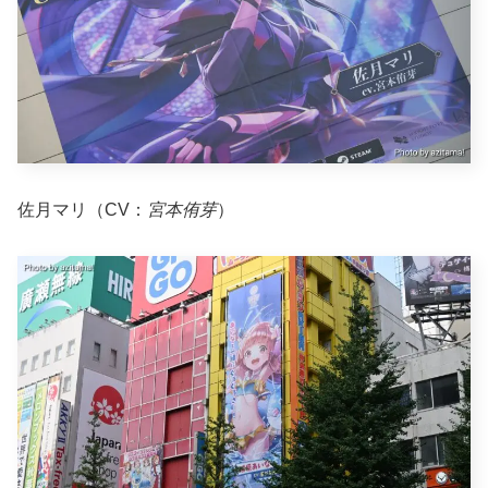
佐月マリ（CV：
宮本侑芽
）