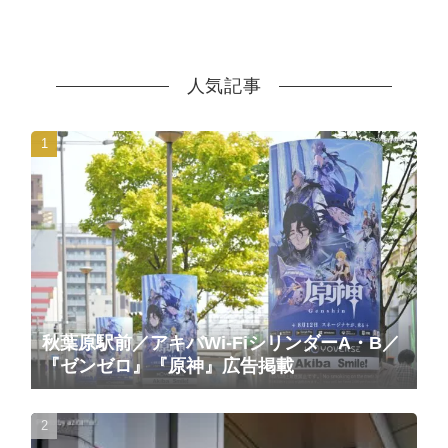
人気記事
秋葉原駅前／アキバWi-FiシリンダーA・B／
『ゼンゼロ』『原神』広告掲載