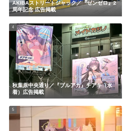
AKIBAストリートジャック／『ゼンゼロ』2
周年記念 広告掲載
秋葉原中央通り／『ブルアカ』チアキ（水
着）広告掲載