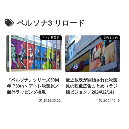
ペルソナ3 リロード
アトレ秋葉原
広告まとめ
『ペルソナ』シリーズ30周
最近放映が開始された秋葉
年 P30th × アトレ秋葉原／
原の映像広告まとめ（ラジ
館外ラッピング掲載
館ビジョン／2024/12/14）
2026.05.02
2024.12.19