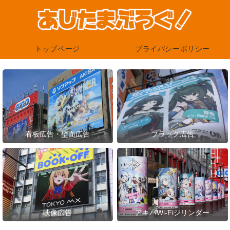
トップページ
プライバシーポリシー
看板広告・壁面広告
フラッグ広告
映像広告
アキバWi-Fiシリンダー