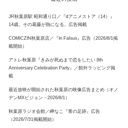
JR秋葉原駅 昭和通り口／『dアニメストア（14）』
14歳。その葛藤が熱になる。広告掲載
COMICZIN秋葉原店／『In Falsus』広告（2026/8/1掲
載開始）
アトレ秋葉原『きみが死ぬまで恋をしたい 8th
Anniversary Celebration Party』／館外ラッピング掲
載
最近放映が開始された秋葉原の映像広告まとめ（オノ
デンMXビジョン・2026/8/1）
秋葉原ラジオ会館／岬なこ『青の足跡』広告
（2026/7/31掲載開始）