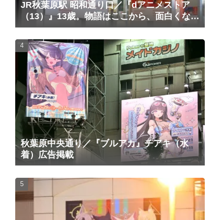
JR秋葉原駅 昭和通り口／『dアニメストア
（13）』13歳。物語はここから、面白くな
る。広告（2025/10/20掲載開始）
秋葉原中央通り／『ブルアカ』チアキ（水
着）広告掲載