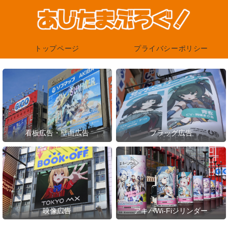
トップページ
プライバシーポリシー
看板広告・壁面広告
フラッグ広告
映像広告
アキバWi-Fiシリンダー