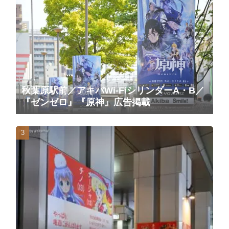
秋葉原駅前／アキバWi-FiシリンダーA・B／
『ゼンゼロ』『原神』広告掲載