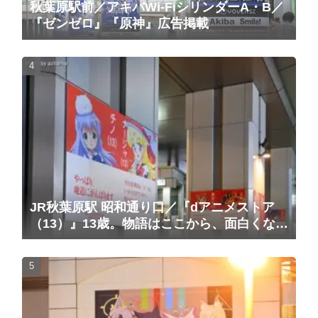
秋葉原駅前／アキバWi-FiシリンダーA・B／
『ゼンゼロ』『原神』広告掲載
JR秋葉原駅 昭和通り口／『dアニメストア
（13）』13歳。物語はここから、面白くな
る。広告（2025/10/20掲載開始）