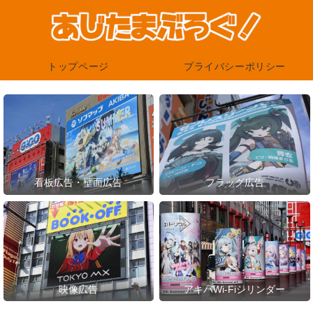
トップページ
プライバシーポリシー
看板広告・壁面広告
フラッグ広告
映像広告
アキバWi-Fiシリンダー