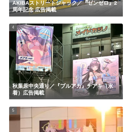
AKIBAストリートジャック／『ゼンゼロ』2
周年記念 広告掲載
秋葉原中央通り／『ブルアカ』チアキ（水
着）広告掲載