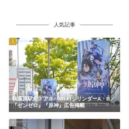
人気記事
秋葉原駅前／アキバWi-FiシリンダーA・B／
『ゼンゼロ』『原神』広告掲載