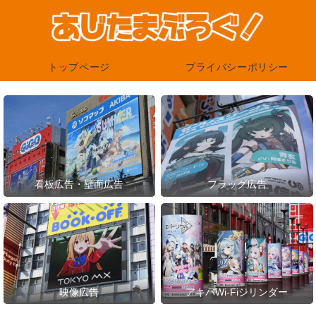
トップページ
プライバシーポリシー
看板広告・壁面広告
フラッグ広告
映像広告
アキバWi-Fiシリンダー