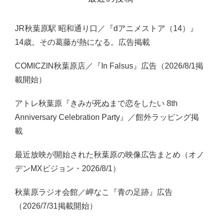
JR秋葉原駅 昭和通り口／『dアニメストア（14）』
14歳。その葛藤が熱になる。広告掲載
COMICZIN秋葉原店／『In Falsus』広告（2026/8/1掲
載開始）
アトレ秋葉原『きみが死ぬまで恋をしたい 8th
Anniversary Celebration Party』／館外ラッピング掲
載
最近放映が開始された秋葉原の映像広告まとめ（オノ
デンMXビジョン・2026/8/1）
秋葉原ラジオ会館／岬なこ『青の足跡』広告
（2026/7/31掲載開始）