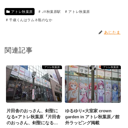
アトレ秋葉原
JR秋葉原駅
アトレ秋葉原
千歳くんはラムネ瓶のなか
あじたま
関連記事
アトレ秋葉原
アトレ秋葉原
片田舎のおっさん、剣聖に
ゆるゆり×大室家 crown
なる×アトレ秋葉原『片田舎
garden in アトレ秋葉原／館
のおっさん、剣聖になる
外ラッピング掲載