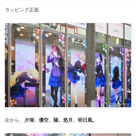
ラッピング正面
左から、
夕湖、優空、陽、悠月、明日風。