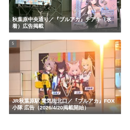
秋葉原中央通り／『ブルアカ』チアキ（水
着）広告掲載
JR秋葉原駅 電気街北口／『ブルアカ』FOX
小隊 広告（2026/4/20掲載開始）