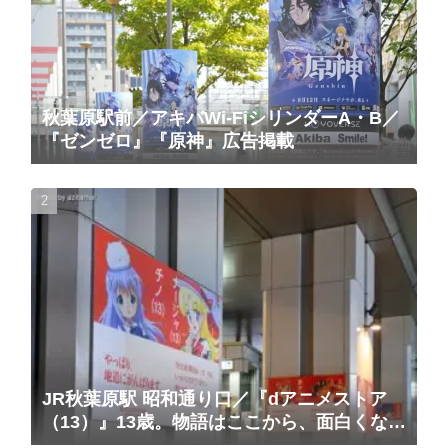
秋葉原駅前／アキバWi-FiシリンダーA・B／
『ゼンゼロ』『原神』広告掲載
JR秋葉原駅 昭和通り口／『dアニメストア
（13）』13歳。物語はここから、面白くな
る。広告（2025/10/20掲載開始）