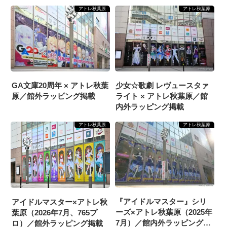
POP UP SHOP』館内外ラ
アトレ秋葉原
アトレ秋葉原
ッピング掲載
GA文庫20周年 × アトレ秋葉
少女☆歌劇 レヴュースタァ
原／館外ラッピング掲載
ライト × アトレ秋葉原／館
内外ラッピング掲載
アトレ秋葉原
アトレ秋葉原
『アイドルマスター』シリ
アイドルマスター×アトレ秋
ーズ×アトレ秋葉原（2025年
葉原（2026年7月、765プ
7月）／館内外ラッピング掲
ロ）／館外ラッピング掲載