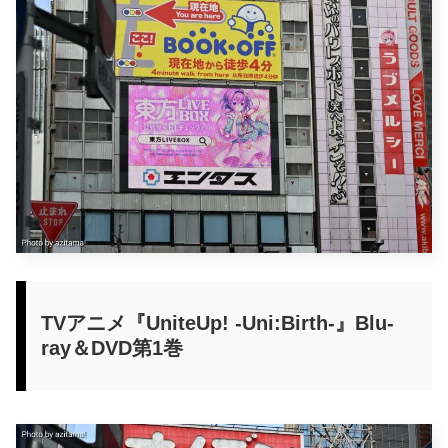
TVアニメ『UniteUp! -Uni:Birth-』Blu-
ray＆DVD第1巻