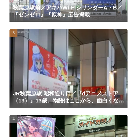
秋葉原駅前／アキバWi-FiシリンダーA・B／
『ゼンゼロ』『原神』広告掲載
JR秋葉原駅 昭和通り口／『dアニメストア
（13）』13歳。物語はここから、面白くな
る。広告（2025/10/20掲載開始）