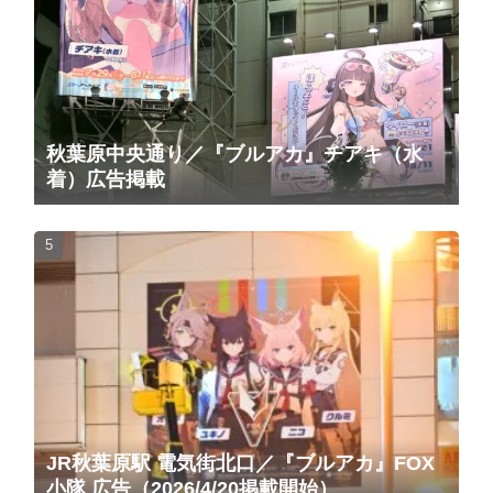
秋葉原中央通り／『ブルアカ』チアキ（水
着）広告掲載
JR秋葉原駅 電気街北口／『ブルアカ』FOX
小隊 広告（2026/4/20掲載開始）