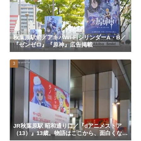
秋葉原駅前／アキバWi-FiシリンダーA・B／
『ゼンゼロ』『原神』広告掲載
JR秋葉原駅 昭和通り口／『dアニメストア
（13）』13歳。物語はここから、面白くな
る。広告（2025/10/20掲載開始）