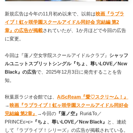
新規広告は今年の11月初め以来で、以前は
映画『ラブラ
イブ！虹ヶ咲学園スクールアイドル同好会 完結編 第2
章』の広告が掲載
されていたが、1か月ほどで今回の広告
に変更。
今回は『蓮ノ空女学院スクールアイドルクラブ』
シャッフ
ルユニットスプリットシングル『ちょ、尊いLOVE／Nεw
Black』の広告
で、2025年12月3日に発売することを告
知。
秋葉原ラジオ会館では、
AiScReam『愛♡スクリ〜ム！』
→
映画『ラブライブ！虹ヶ咲学園スクールアイドル同好会
完結編 第2章』
→今回の
『蓮ノ空』
Ruri&To／
PRINCEε>ε>
『ちょ、尊いLOVE／Nεw Black』
と、連続
して『ラブライブ！シリーズ』の広告が掲載されている。