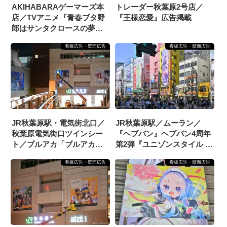
AKIHABARAゲーマーズ本
トレーダー秋葉原2号店／
店／TVアニメ『青春ブタ野
『王様恋愛』広告掲載
郎はサンタクロースの夢を
見ない』（青ブタ）広告
看板広告・壁面広告
看板広告・壁面広告
（2025/7/25掲載開始）
JR秋葉原駅・電気街北口／
JR秋葉原駅／ムーラン／
秋葉原電気街口ツインシー
『ヘブバン』ヘブバン4周年
ト／ブルアカ「ブルアカの
第2弾『ユニゾンスタイル 逢
夏、はじめました」「ブル
川めぐみ』『記念ストーリ
看板広告・壁面広告
看板広告・壁面広告
アカに夏到来！」広告掲載
ーイベント開催！』広告掲
載