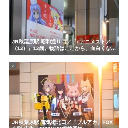
JR秋葉原駅 昭和通り口／『dアニメストア
（13）』13歳。物語はここから、面白くな
る。広告（2025/10/20掲載開始）
JR秋葉原駅 電気街北口／『ブルアカ』FOX