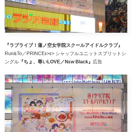
『ラブライブ！蓮ノ空女学院スクールアイドルクラブ』
Ruri&To／PRINCEε>ε> シャッフルユニットスプリットシ
ングル
『ちょ、尊いLOVE／Nεw Black』
広告