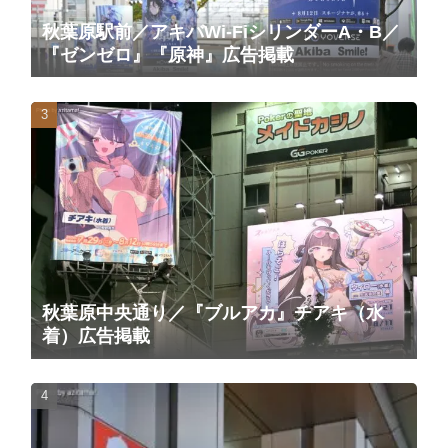
秋葉原駅前／アキバWi-FiシリンダーA・B／
『ゼンゼロ』『原神』広告掲載
秋葉原中央通り／『ブルアカ』チアキ（水
着）広告掲載