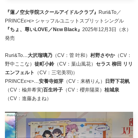
『蓮ノ空女学院スクールアイドルクラブ』
Ruri&To／
PRINCEε>ε> シャッフルユニットスプリットシングル
『ちょ、尊いLOVE／Nεw Black』
2025年12月3日（水）
発売
Ruri&To…
大沢瑠璃乃
（CV：菅 叶和）
村野さやか
（CV：
野中ここな）
徒町小鈴
（CV：葉山風花）
セラス 柳田 リリ
エンフェルト
（CV：三宅美羽)）
PRINCEε>ε>…
安養寺姫芽
（CV：来栖りん）
日野下花帆
（CV：楡井希実)
百生吟子
（CV：櫻井陽菜）
桂城泉
（CV：進藤あまね）