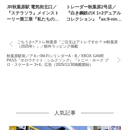
JR秋葉原駅 電気街北口／
トレーダー秋葉原2号店／
『ステラソラ』メインスト
『白き鋼鉄のX 1+2デュアル
ーリー第三章『私たちのギ
コレクション』『as:9-nine-
ルド』広告（2025/11/17掲載
ARTEISIA』広告掲載
開始）
ごちうさ×アトレ秋葉原『ご注文はアトレですか？ in秋葉原
（2025年）』／館外ラッピング掲載
秋葉原駅前／アキバWi-FiシリンダーA・B／XBOX GAME
PASS『ホロウナイト：シルクソング』『トニー・ホーク プ
ロ・スケーター 3+4』広告（2025/11/30掲載開始）
人気記事