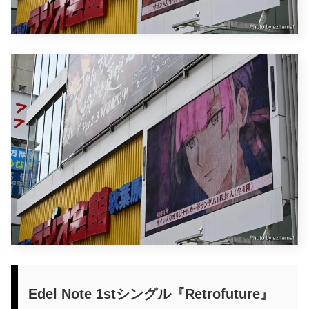
Edel Note 1stシングル『Retrofuture』