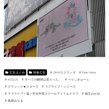
広告まとめ
映像広告
DMMスクラッチ
Edel Note
KOZUE
すべての瞬間は君だった。
べりぃきゅーと
クラシック★スターズ
ラブライブ！シリーズ
ラブライブ！蓮ノ空女学院スクールアイドルクラブ
猫又おかゆ
風輝みちる