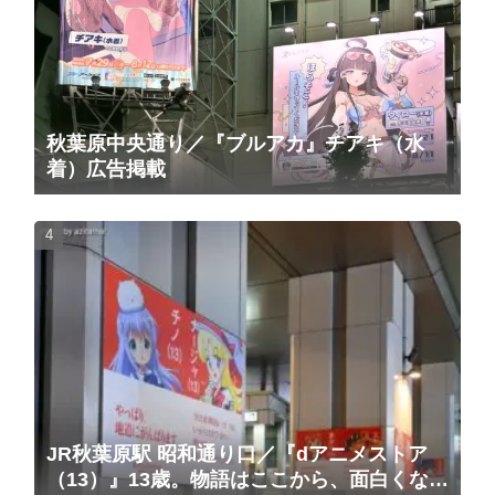
秋葉原中央通り／『ブルアカ』チアキ（水
着）広告掲載
JR秋葉原駅 昭和通り口／『dアニメストア
（13）』13歳。物語はここから、面白くな