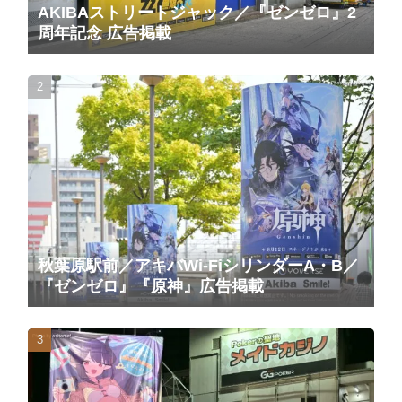
AKIBAストリートジャック／『ゼンゼロ』2
周年記念 広告掲載
秋葉原駅前／アキバWi-FiシリンダーA・B／
『ゼンゼロ』『原神』広告掲載