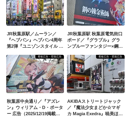
JR秋葉原駅／ムーラン／
JR秋葉原駅 秋葉原電気街口
『ヘブバン』ヘブバン4周年
ボード／『グラブル』グラ
第2弾『ユニゾンスタイル 逢
ンブルーファンタジー×鋼の
川めぐみ』『記念ストーリ
錬金術師 広告（2026/5/16掲
看板広告・壁面広告
看板広告・壁面広告
ーイベント開催！』広告掲
載開始）
載
秋葉原中央通り／『アズレ
AKIBAストリートジャック
ン』ウィリアム・D・ポータ
／『魔法少女まどか☆マギ
ー 広告（2025/12/19掲載開
カ Magia Exedra』暁美ほむ
始）
ら（リボン）広告掲載