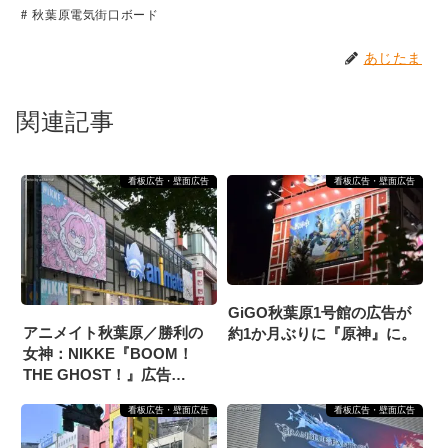
秋葉原電気街口ボード
あじたま
関連記事
看板広告・壁面広告
看板広告・壁面広告
GiGO秋葉原1号館の広告が
アニメイト秋葉原／勝利の
約1か月ぶりに『原神』に。
女神：NIKKE『BOOM！
THE GHOST！』広告
（2025/7/18掲載開始）
看板広告・壁面広告
看板広告・壁面広告