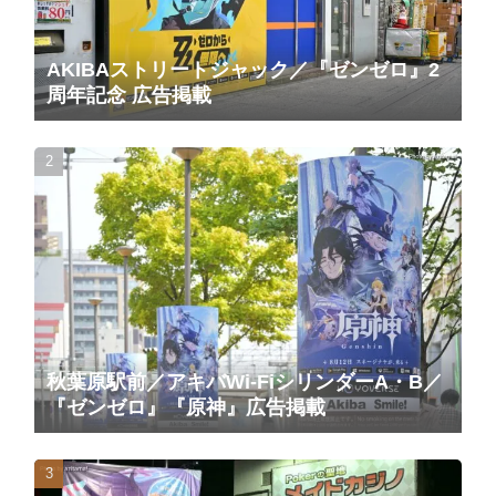
AKIBAストリートジャック／『ゼンゼロ』2
周年記念 広告掲載
秋葉原駅前／アキバWi-FiシリンダーA・B／
『ゼンゼロ』『原神』広告掲載