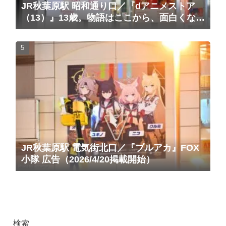
JR秋葉原駅 昭和通り口／『dアニメストア
（13）』13歳。物語はここから、面白くな
る。広告（2025/10/20掲載開始）
JR秋葉原駅 電気街北口／『ブルアカ』FOX
小隊 広告（2026/4/20掲載開始）
検索