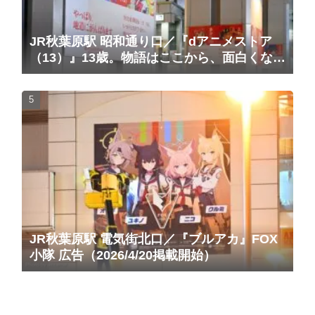
JR秋葉原駅 昭和通り口／『dアニメストア
（13）』13歳。物語はここから、面白くな
る。広告（2025/10/20掲載開始）
JR秋葉原駅 電気街北口／『ブルアカ』FOX
小隊 広告（2026/4/20掲載開始）