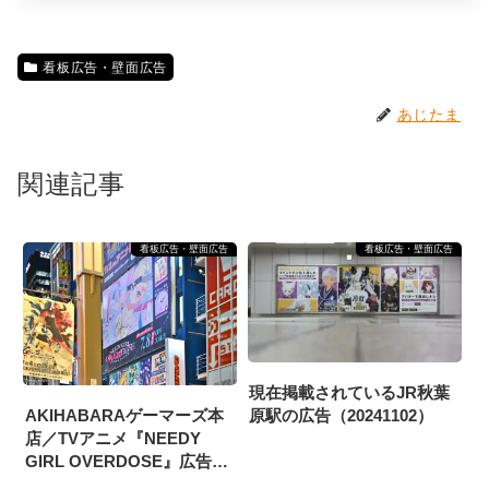
看板広告・壁面広告
あじたま
関連記事
看板広告・壁面広告
看板広告・壁面広告
現在掲載されているJR秋葉
AKIHABARAゲーマーズ本
原駅の広告（20241102）
店／TVアニメ『NEEDY
GIRL OVERDOSE』広告
（2026/7/6掲載開始）