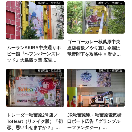
看板広告・壁面広告
看板広告・壁面広告
ゴーゴーカレー秋葉原中央
ムーランAKIBA中央通りホ
通店看板／やり直し令嬢は
ビー館『ヘブンバーンズレ
竜帝陛下を攻略中 × 歴史に
ッド』大島四ツ葉 広告
残る悪女になるぞ × ゴーゴ
（2025/5/15掲載開始）
ーカレー 広告（11/30掲載開
看板広告・壁面広告
看板広告・壁面広告
始）
トレーダー秋葉原2号店／
JR秋葉原駅・秋葉原電気街
ToHeart（リメイク版）「初
口ボード広告『グランブル
恋、思い出せますか？」／
ーファンタジー』