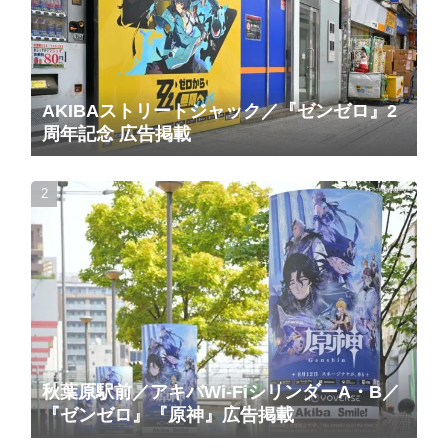
AKIBAストリートジャック／『ゼンゼロ』2
周年記念 広告掲載
秋葉原駅前／アキバWi-FiシリンダーA・B／
『ゼンゼロ』『原神』広告掲載