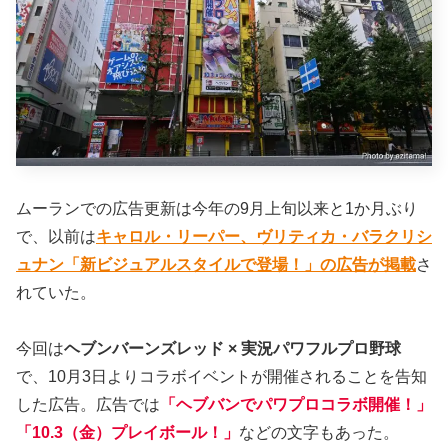
ムーランでの広告更新は今年の9月上旬以来と1か月ぶり
で、以前は
キャロル・リーパー、ヴリティカ・バラクリシ
ュナン「新ビジュアルスタイルで登場！」の広告が掲載
さ
れていた。
今回は
ヘブンバーンズレッド × 実況パワフルプロ野球
で、10月3日よりコラボイベントが開催されることを告知
した広告。広告では
「ヘブバンでパワプロコラボ開催！」
「10.3（金）プレイボール！」
などの文字もあった。