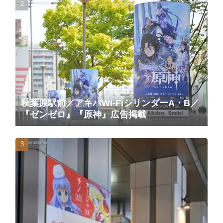
秋葉原駅前／アキバWi-FiシリンダーA・B／
『ゼンゼロ』『原神』広告掲載