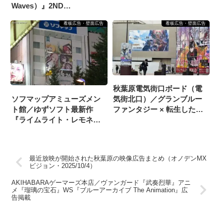
Waves）』2ND
ANNIVERSARY 広告掲載
看板広告・壁面広告
看板広告・壁面広告
秋葉原電気街口ボード（電
ソフマップアミューズメン
気街北口）／グランブルー
ト館／ゆずソフト最新作
ファンタジー × 転生したら
『ライムライト・レモネー
スライムだった件 広告に変
ドジャム』広告（2025/8/1掲
更
載開始）
最近放映が開始された秋葉原の映像広告まとめ（オノデンMX
ビジョン・2025/10/4）
AKIHABARAゲーマーズ本店／ヴァンガード『武奏烈華』アニ
メ『瑠璃の宝石』WS『ブルーアーカイブ The Animation』広
告掲載