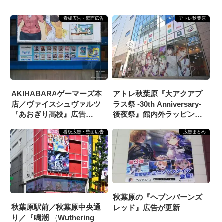
看板広告・壁面広告
アトレ秋葉原
AKIHABARAゲーマーズ本
アトレ秋葉原『大アクアプ
店／ヴァイスシュヴァルツ
ラス祭 -30th Anniversary-
『あおぎり高校』広告
後夜祭』館内外ラッピング
（2025/6/15掲載開始）
掲載
看板広告・壁面広告
広告まとめ
秋葉原の『ヘブンバーンズ
秋葉原駅前／秋葉原中央通
レッド』広告が更新
り／『鳴潮 （Wuthering