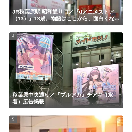
JR秋葉原駅 昭和通り口／『dアニメストア
（13）』13歳。物語はここから、面白くな
る。広告（2025/10/20掲載開始）
秋葉原中央通り／『ブルアカ』チアキ（水
着）広告掲載