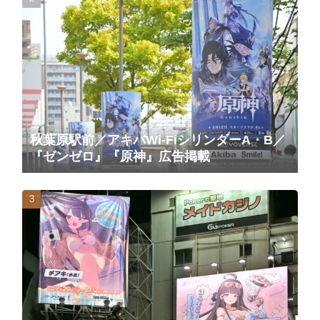
秋葉原駅前／アキバWi-FiシリンダーA・B／
『ゼンゼロ』『原神』広告掲載