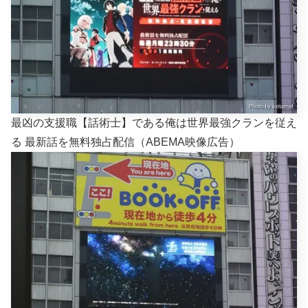
最凶の支援職【話術士】である俺は世界最強クランを従え
る 最新話を無料独占配信（ABEMA映像広告）