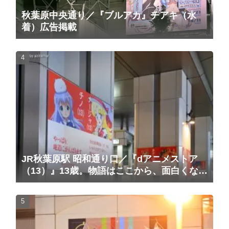
秋葉原中央通り／『ブルアカ』チアキ（水
着）広告掲載
JR秋葉原駅 昭和通り口／『dアニメストア
（13）』13歳。物語はここから、面白くな
る。広告（2025/10/20掲載開始）