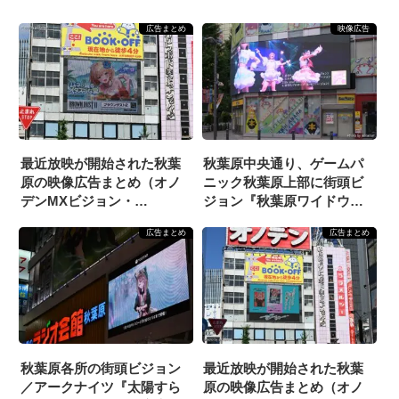
広告まとめ
映像広告
最近放映が開始された秋葉
秋葉原中央通り、ゲームパ
原の映像広告まとめ（オノ
ニック秋葉原上部に街頭ビ
デンMXビジョン・
ジョン『秋葉原ワイドウォ
2024/6/21）
ール135°』が設置
広告まとめ
広告まとめ
秋葉原各所の街頭ビジョン
最近放映が開始された秋葉
／アークナイツ『太陽すら
原の映像広告まとめ（オノ