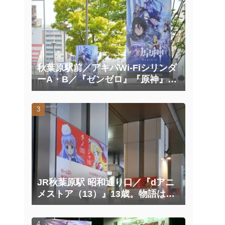
秋葉原駅前／アキバWi-Fiシリンダ
ーA・B／『ゼンゼロ』『原神』広
告掲載
JR秋葉原駅 昭和通り口／『dアニ
メストア（13）』13歳。物語はこ
こから、面白くなる。広告
（2025/10/20掲載開始）