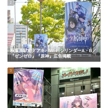
秋葉原駅前／アキバWi-FiシリンダーA・B／
『ゼンゼロ』『原神』広告掲載