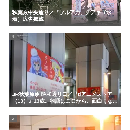
秋葉原中央通り／『ブルアカ』チアキ（水
着）広告掲載
JR秋葉原駅 昭和通り口／『dアニメストア
（13）』13歳。物語はここから、面白くな
る。広告（2025/10/20掲載開始）