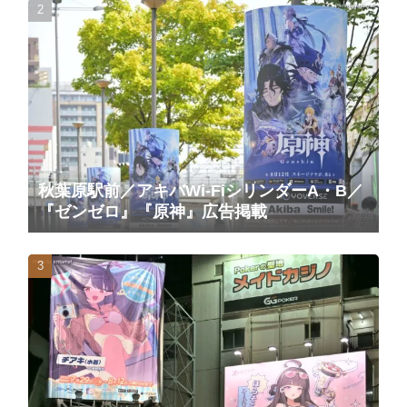
秋葉原駅前／アキバWi-FiシリンダーA・B／
『ゼンゼロ』『原神』広告掲載