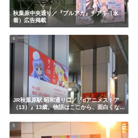
秋葉原中央通り／『ブルアカ』チアキ（水
着）広告掲載
JR秋葉原駅 昭和通り口／『dアニメストア
（13）』13歳。物語はここから、面白くな
る。広告（2025/10/20掲載開始）