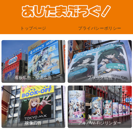
トップページ
プライバシーポリシー
看板広告・壁面広告
フラッグ広告
映像広告
アキバWi-Fiシリンダー