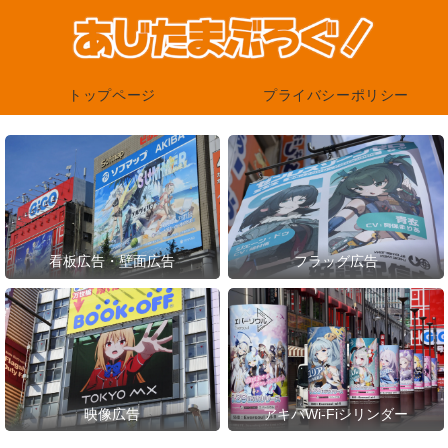
トップページ
プライバシーポリシー
看板広告・壁面広告
フラッグ広告
映像広告
アキバWi-Fiシリンダー