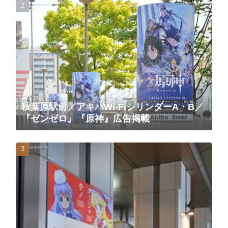
秋葉原駅前／アキバWi-FiシリンダーA・B／
『ゼンゼロ』『原神』広告掲載