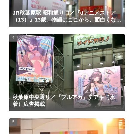
JR秋葉原駅 昭和通り口／『dアニメストア
（13）』13歳。物語はここから、面白くな
る。広告（2025/10/20掲載開始）
秋葉原中央通り／『ブルアカ』チアキ（水
着）広告掲載