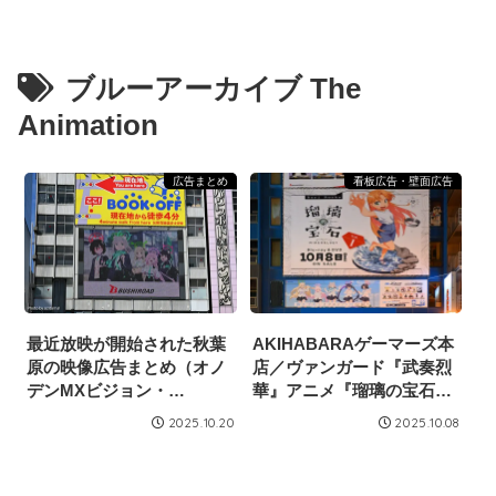
ブルーアーカイブ The
Animation
広告まとめ
看板広告・壁面広告
最近放映が開始された秋葉
AKIHABARAゲーマーズ本
原の映像広告まとめ（オノ
店／ヴァンガード『武奏烈
デンMXビジョン・
華』アニメ『瑠璃の宝石』
2025/10/18）
WS『ブルーアーカイブ
2025.10.20
2025.10.08
The Animation』広告掲載