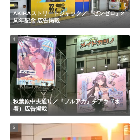
AKIBAストリートジャック／『ゼンゼロ』2
周年記念 広告掲載
秋葉原中央通り／『ブルアカ』チアキ（水
着）広告掲載