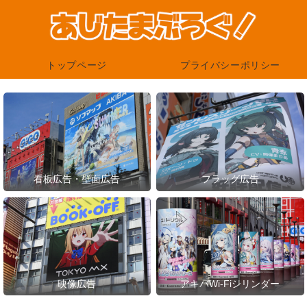
トップページ
プライバシーポリシー
看板広告・壁面広告
フラッグ広告
映像広告
アキバWi-Fiシリンダー