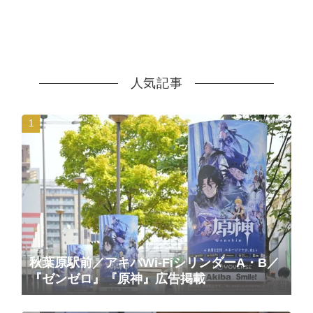
人気記事
秋葉原駅前／アキバWi-FiシリンダーA・B／
『ゼンゼロ』『原神』広告掲載