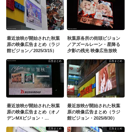
最近放映が開始された秋葉
秋葉原各所の街頭ビジョン
原の映像広告まとめ（ラジ
／アズールレーン・星降る
館ビジョン／2025/3/15）
夕影の残光 映像広告放映
広告まとめ
広告まとめ
最近放映が開始された秋葉
最近放映が開始された秋葉
原の映像広告まとめ（オノ
原の映像広告まとめ（ラジ
デンMXビジョン・
館ビジョン・2025/8/30）
2025/5/10）
広告まとめ
広告まとめ