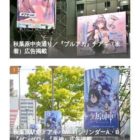
秋葉原中央通り／『ブルアカ』チアキ（水
着）広告掲載
秋葉原駅前／アキバWi-FiシリンダーA・B／
『ゼンゼロ』『原神』広告掲載