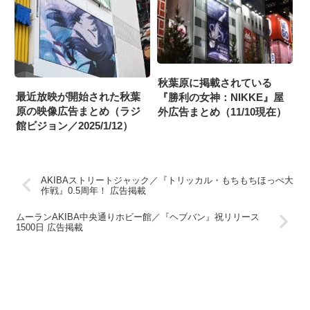
秋葉原に掲載されている
最近放映が開始された秋葉
『勝利の女神：NIKKE』屋
原の映像広告まとめ（ラジ
外広告まとめ（11/10現在）
館ビジョン／2025/1/12）
AKIBAストリートジャック／『トリッカル・もちもちほっぺ大
作戦』0.5周年！ 広告掲載
ムーランAKIBA中央通りホビー館／『ヘブバン』祝リリース
1500日 広告掲載