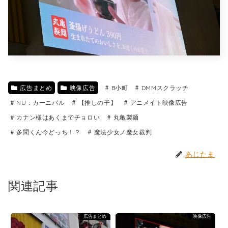
広告まとめ
映像広告
B小町
DMMスクラッチ
NU：カーニバル
【推しの子】
アニメイト映像広告
カナン様はあくまでチョロい
丸亀製麺
多聞くん今どっち！？
魔法少女ノ魔女裁判
あじたま
関連記事
広告まとめ
映像広告