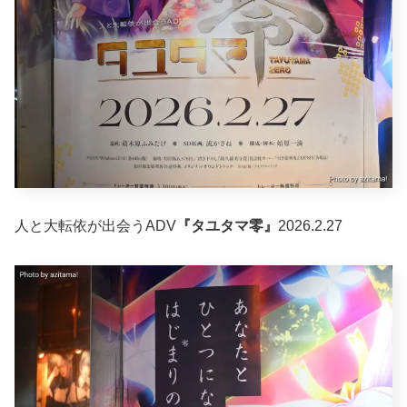
人と大転依が出会うADV
『タユタマ零』
2026.2.27