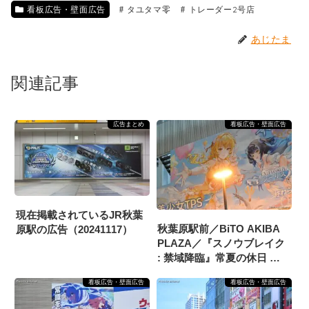
看板広告・壁面広告
タユタマ零
トレーダー2号店
あじたま
関連記事
広告まとめ
看板広告・壁面広告
現在掲載されているJR秋葉
秋葉原駅前／BiTO AKIBA
原駅の広告（20241117）
PLAZA／『スノウブレイク
: 禁域降臨』常夏の休日 広
告掲載
看板広告・壁面広告
看板広告・壁面広告