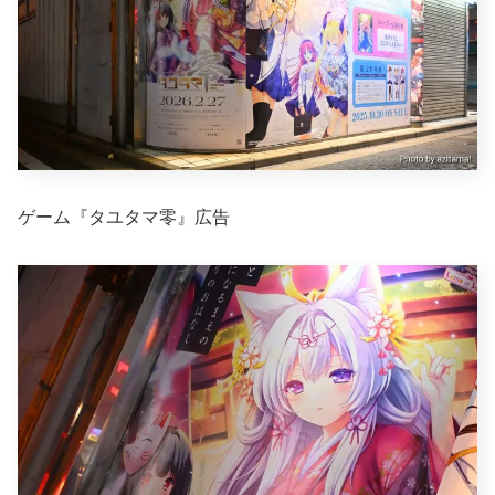
ゲーム『タユタマ零』広告