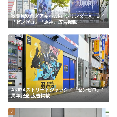
秋葉原駅前／アキバWi-FiシリンダーA・B／
『ゼンゼロ』『原神』広告掲載
AKIBAストリートジャック／『ゼンゼロ』2
周年記念 広告掲載