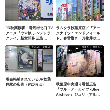
JR秋葉原駅・電気街北口 TV
ラムタラ秋葉原店／『アー
アニメ『ウマ娘 シンデレラ
クナイツ：エンドフィール
グレイ』新章開幕 広告
ド』春雷響き、万物芽吹く
（2025/5/28掲載開始）
広告（2026/4/30掲載開始）
看板広告・壁面広告
看板広告・壁面広告
現在掲載されているJR秋葉
秋葉原中央通り看板広告
原駅の広告（9/20時点）
『ブルーアーカイブ -Blue
Archive-』ジュリ（アルバ
イト）セナ（私服）
（2025/2/24掲載開始）