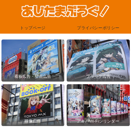
トップページ
プライバシーポリシー
看板広告・壁面広告
フラッグ広告
映像広告
アキバWi-Fiシリンダー