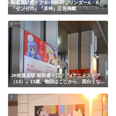
秋葉原駅前／アキバWi-FiシリンダーA・B／
『ゼンゼロ』『原神』広告掲載
JR秋葉原駅 昭和通り口／『dアニメストア
（13）』13歳。物語はここから、面白くな
る。広告（2025/10/20掲載開始）