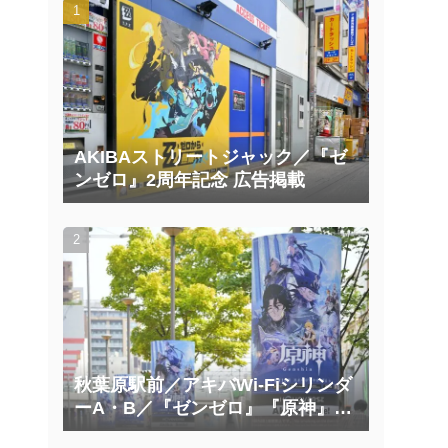
AKIBAストリートジャック／『ゼ
ンゼロ』2周年記念 広告掲載
秋葉原駅前／アキバWi-Fiシリンダ
ーA・B／『ゼンゼロ』『原神』広
告掲載